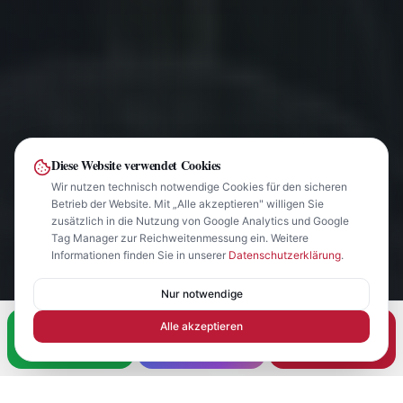
Diese Website verwendet Cookies
Wir nutzen technisch notwendige Cookies für den sicheren
Betrieb der Website. Mit „Alle akzeptieren" willigen Sie
zusätzlich in die Nutzung von Google Analytics und Google
Tag Manager zur Reichweitenmessung ein. Weitere
Informationen finden Sie in unserer
Datenschutzerklärung
.
Nur notwendige
Alle akzeptieren
WhatsApp
E-Rezept
Anrufen
Zeitnah beantwortet
< 30 Sekunden
07136 / 9 81 10